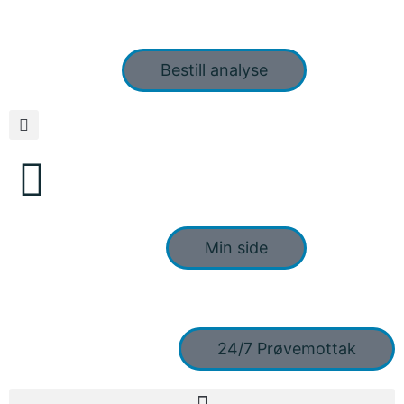
Bestill analyse
Min side
24/7 Prøvemottak