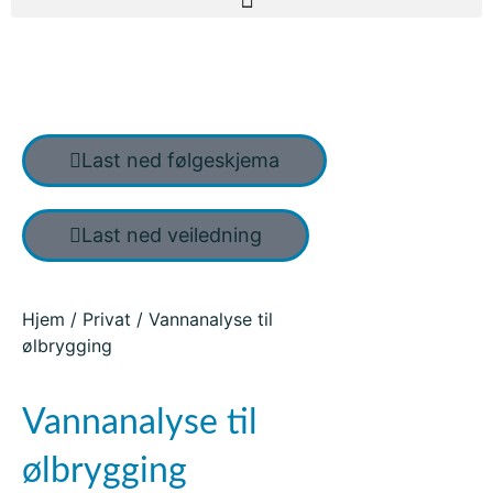
Last ned følgeskjema
Last ned veiledning
Hjem
/
Privat
/ Vannanalyse til
ølbrygging
Vannanalyse til
ølbrygging