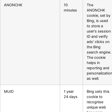
ANONCHK
10
The
minutes
ANONCHK
cookie, set by
Bing, is used
to store a
user's session
ID and verify
ads' clicks on
the Bing
search engine.
The cookie
helps in
reporting and
personalizatio
as well.
MUID
1 year
Bing sets this
24 days
cookie to
recognise
unique web